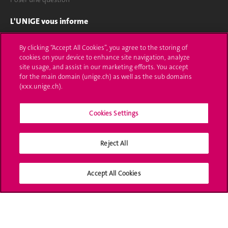
L'UNIGE vous informe
UNIGE Mobile
By clicking “Accept All Cookies”, you agree to the storing of
cookies on your device to enhance site navigation, analyze
Médias
site usage, and assist in our marketing efforts. You accept
for the main domain (unige.ch) as well as the sub domains
Offres d'emploi
(xxx.unige.ch).
Bibliothèque
Cookies Settings
Calendrier académique
Reject All
Médias sociaux UNIGE
Accept All Cookies
Accréditation