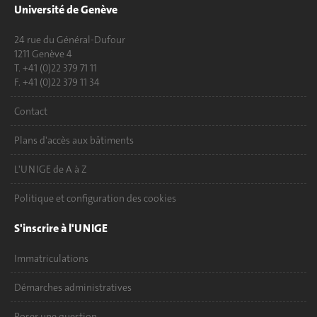
Université de Genève
24 rue du Général-Dufour
1211 Genève 4
T. +41 (0)22 379 71 11
F. +41 (0)22 379 11 34
Contact
Plans d'accès aux bâtiments
L'UNIGE de A à Z
Politique et configuration des cookies
S'inscrire à l'UNIGE
Immatriculations
Démarches administratives
Poser une question