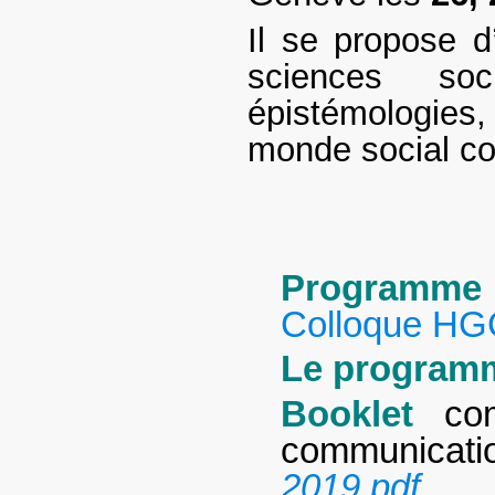
Il se propose d
sciences soc
épistémologies
monde social co
Programme 
Colloque HGC
Le programme
Booklet
co
communicati
2019.pdf