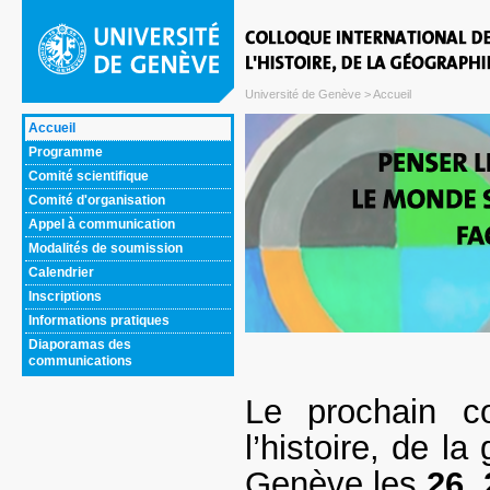
Université de Genève
> Accueil
Accueil
Programme
Comité scientifique
Comité d'organisation
Appel à communication
Modalités de soumission
Calendrier
Inscriptions
Informations pratiques
Diaporamas des
communications
Le prochain co
l’histoire, de l
Genève les
26, 