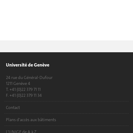
Université de Genève
24 rue du Général-Dufour
1211 Genève 4
T. +41 (0)22 379 71 11
F. +41 (0)22 379 11 34
Contact
Plans d'accès aux bâtiments
L'UNIGE de A à Z