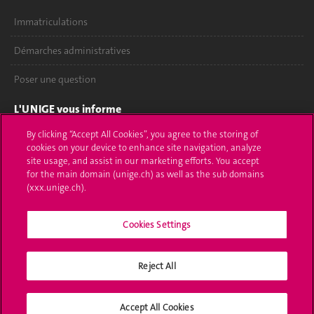
Immatriculations
Démarches administratives
Poser une question
L'UNIGE vous informe
By clicking “Accept All Cookies”, you agree to the storing of
UNIGE Mobile
cookies on your device to enhance site navigation, analyze
site usage, and assist in our marketing efforts. You accept
Médias
for the main domain (unige.ch) as well as the sub domains
(xxx.unige.ch).
Offres d'emploi
Bibliothèque
Cookies Settings
Calendrier académique
Reject All
Médias sociaux UNIGE
Accept All Cookies