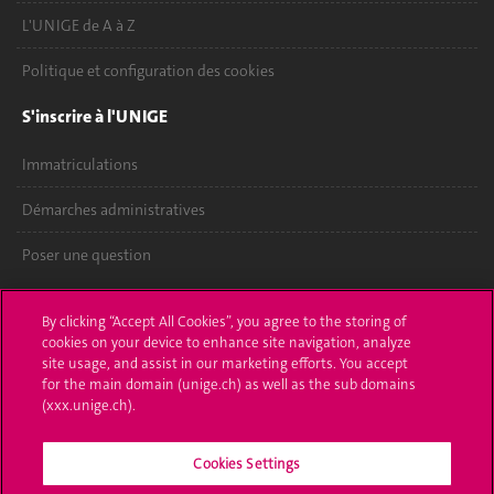
L'UNIGE de A à Z
Politique et configuration des cookies
S'inscrire à l'UNIGE
Immatriculations
Démarches administratives
Poser une question
L'UNIGE vous informe
By clicking “Accept All Cookies”, you agree to the storing of
cookies on your device to enhance site navigation, analyze
UNIGE Mobile
site usage, and assist in our marketing efforts. You accept
for the main domain (unige.ch) as well as the sub domains
Médias
(xxx.unige.ch).
Offres d'emploi
Cookies Settings
Bibliothèque