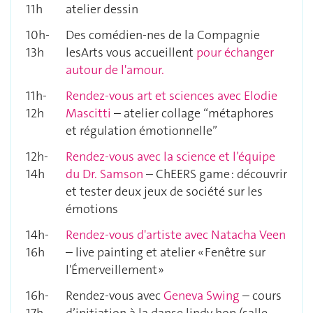
11h
atelier dessin
10h-
Des comédien-nes de la Compagnie
13h
lesArts vous accueillent
pour échanger
autour de l'amour.
11h-
Rendez-vous art et sciences avec Elodie
12h
Mascitti
– atelier collage “métaphores
et régulation émotionnelle”
12h-
Rendez-vous avec la science et l’équipe
14h
du Dr. Samson
– ChEERS game : découvrir
et tester deux jeux de société sur les
émotions
14h-
Rendez-vous d'artiste avec Natacha Veen
16h
– live painting et atelier « Fenêtre sur
l'Émerveillement »
16h-
Rendez-vous avec
Geneva Swing
– cours
17h
d’initiation à la danse lindy hop (salle