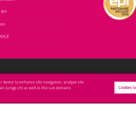
t RH
ion
NIGE
crire à l'UNIGE
L'UNIGE vous informe
ur device to enhance site navigation, analyze site
Cookies S
ain (unige.ch) as well as the sub domains
culations
UNIGE Mobile
es administratives
Médias
ne question
Offres d'emploi
Bibliothèque