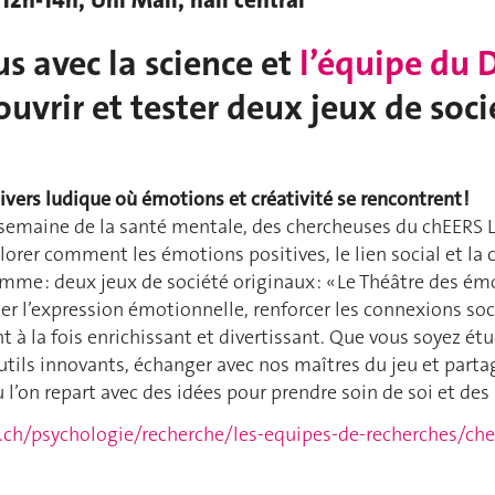
 12h-14h, Uni Mail, hall central
s avec la science et
l’équipe du 
uvrir et tester deux jeux de soci
vers ludique où émotions et créativité se rencontrent !
a semaine de la santé mentale, des chercheuses du chEERS 
lorer comment les émotions positives, le lien social et la 
me : deux jeux de société originaux : « Le Théâtre des émo
 l’expression émotionnelle, renforcer les connexions social
 à la fois enrichissant et divertissant. Que vous soyez étu
tils innovants, échanger avec nos maîtres du jeu et partag
 l’on repart avec des idées pour prendre soin de soi et des 
e.ch/psychologie/recherche/les-equipes-de-recherches/che