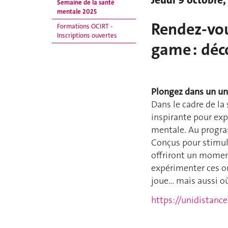
Jeudi 9 octobre,
Semaine de la santé
mentale 2025
Rendez-vou
Formations OCIRT -
Inscriptions ouvertes
game : déco
Plongez dans un uni
Dans le cadre de l
inspirante pour exp
mentale. Au program
Conçus pour stimuler
offriront un moment
expérimenter ces ou
joue… mais aussi où
https://unidistanc