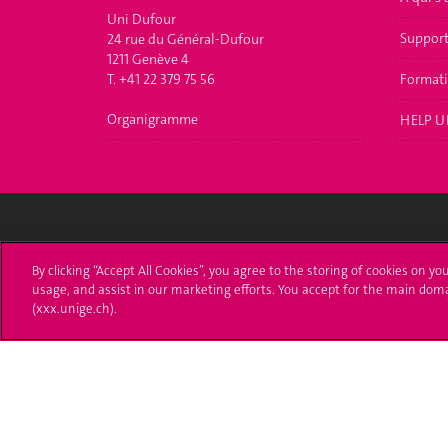
Uni Dufour
Suppor
24 rue du Général-Dufour
1211 Genève 4
T. +41 22 379 75 56
Format
Organigramme
HELP U
Université de Genève
S'ins
By clicking “Accept All Cookies”, you agree to the storing of cookies on yo
usage, and assist in our marketing efforts. You accept for the main dom
24 rue du Général-Dufour
Immatri
(xxx.unige.ch).
1211 Genève 4
T. +41 (0)22 379 71 11
Démarch
F. +41 (0)22 379 11 34
Poser u
Contact
Plans d'accès aux bâtiments