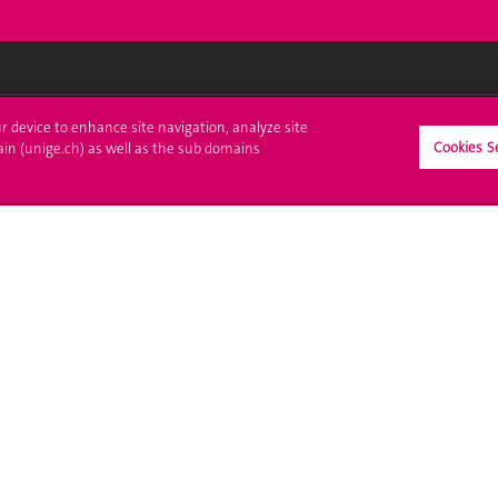
crire à l'UNIGE
L'UNIGE vous informe
ur device to enhance site navigation, analyze site
Cookies S
ain (unige.ch) as well as the sub domains
culations
UNIGE Mobile
es administratives
Médias
ne question
Offres d'emploi
Bibliothèque
Calendrier académique