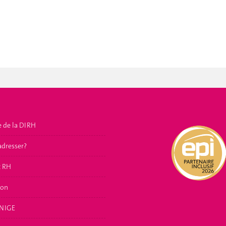
e de la DIRH
adresser?
t RH
ion
NIGE