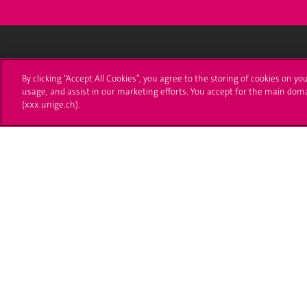
Université de Genève
S'ins
By clicking “Accept All Cookies”, you agree to the storing of cookies on yo
usage, and assist in our marketing efforts. You accept for the main dom
24 rue du Général-Dufour
Immatri
(xxx.unige.ch).
1211 Genève 4
T. +41 (0)22 379 71 11
Démarch
F. +41 (0)22 379 11 34
Poser u
Contact
Plans d'accès aux bâtiments
L'UNIGE de A à Z
Politique et configuration des cookies