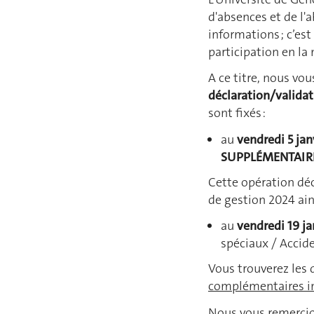
d'absences et de l'a
informations ; c’est
participation en la 
A ce titre, nous vo
déclaration/validat
sont fixés :
au
vendredi 5 ja
SUPPLÉMENTAIR
Cette opération déc
de gestion 2024 ain
au
vendredi 19 j
spéciaux / Accid
Vous trouverez les 
complémentaires i
Nous vous remercio