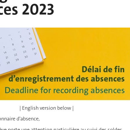
ces 2023
| English version below |
onnaire d'absence,
ève porte une attention particulière au suivi des soldes