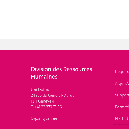
Division des Ressources
L'équip
Humaines
À qui s'
Uni Dufour
Suppor
24 rue du Général-Dufour
1211 Genève 4
T. +41 22 379 75 56
Format
Organigramme
HELP U