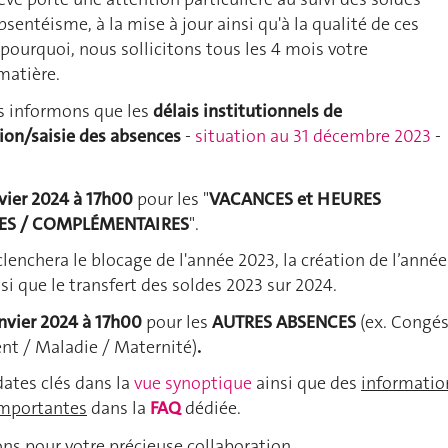
bsentéisme, à la mise à jour ainsi qu'à la qualité de ces
 pourquoi, nous sollicitons tous les 4 mois votre
matière.
us informons que les
délais institutionnels de
ion/saisie des absences
-
situation au 31 décembre 2023
-
nvier 2024 à 17h00
pour les "
VACANCES et HEURES
ES / COMPLÉMENTAIRES
".
lenchera le blocage de l'année 2023, la création de l’année
si que le transfert des soldes 2023 sur 2024.
anvier 2024 à 17h00
pour les
AUTRES ABSENCES
(ex. Congé
ent / Maladie / Maternité)
.
dates clés dans la
vue synoptique
ainsi que des
informatio
mportantes
dans la
FAQ
dédiée.
ns pour votre précieuse collaboration.