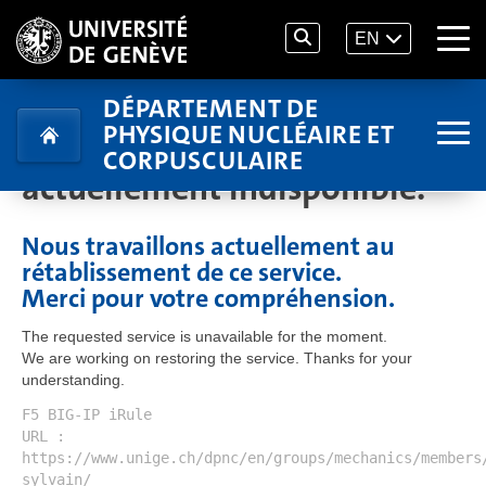
EN
DÉPARTEMENT DE
PHYSIQUE NUCLÉAIRE ET
Le service demandé est
CORPUSCULAIRE
actuellement indisponible.
Nous travaillons actuellement au
rétablissement de ce service.
Merci pour votre compréhension.
The requested service is unavailable for the moment.
We are working on restoring the service. Thanks for your
understanding.
F5 BIG-IP iRule
URL :
https://www.unige.ch/dpnc/en/groups/mechanics/members
sylvain/