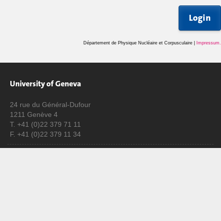
Login
Département de Physique Nucléaire et Corpusculaire |
Impressum
.
University of Geneva
24 rue du Général-Dufour
1211 Genève 4
T. +41 (0)22 379 71 11
F. +41 (0)22 379 11 34
Campus Accessibility
University Calendar
Enroll at UNIGE
Applications