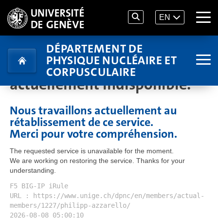
EN
DÉPARTEMENT DE
PHYSIQUE NUCLÉAIRE ET
Le service demandé est
CORPUSCULAIRE
actuellement indisponible.
Nous travaillons actuellement au
rétablissement de ce service.
Merci pour votre compréhension.
The requested service is unavailable for the moment.
We are working on restoring the service. Thanks for your
understanding.
F5 BIG-IP iRule
URL : https://www.unige.ch/dpnc/en/members/actual-
members/1227/philipp-azzarello/
2026-08-08 05:00:10