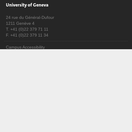
University of Geneva
24 rue du Général-Dufour
1211 Genève 4
T. +41 (0)22 379 71 11
F. +41 (0)22 379 11 34
Campus Accessibility
University Calendar
Enroll at UNIGE
Applications
Administrative procedures
Ask a question
Contact