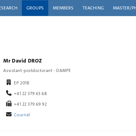
ESEARCH
GROUPS
MEMBERS
TEACHING
MASTER/P
Mr David DROZ
Assistant-postdoctorant - DAMPE
EP 201B
+41 22 379 63 68
+41 22 379 69 92
Courriel