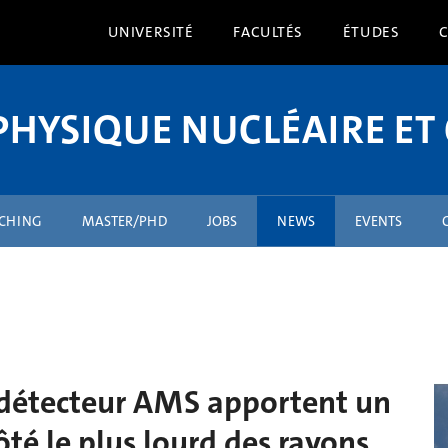
UNIVERSITÉ
FACULTÉS
ÉTUDES
PHYSIQUE NUCLÉAIRE ET
ACHING
MASTER/PHD
JOBS
NEWS
EVENTS
u détecteur AMS apportent un
té le plus lourd des rayons