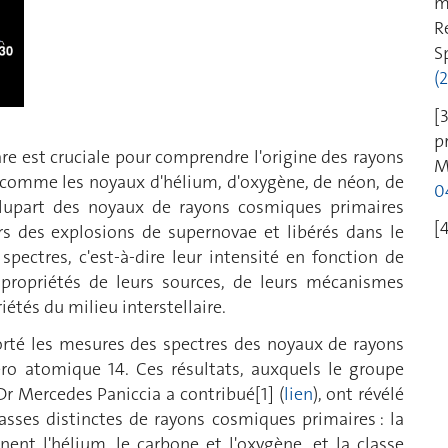
m
R
S
(
[
p
re est cruciale pour comprendre l'origine des rayons
M
r, comme les noyaux d'hélium, d'oxygène, de néon, de
0
lupart des noyaux de rayons cosmiques primaires
[
ors des explosions de supernovae et libérés dans le
s spectres, c'est-à-dire leur intensité en fonction de
s propriétés de leurs sources, de leurs mécanismes
iétés du milieu interstellaire.
orté les mesures des spectres des noyaux de rayons
ro atomique 14. Ces résultats, auxquels le groupe
Dr Mercedes Paniccia a contribué[1] (
lien
), ont révélé
lasses distinctes de rayons cosmiques primaires : la
nent l'hélium, le carbone et l'oxygène, et la classe