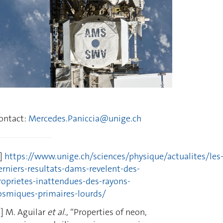
ontact:
Mercedes.Paniccia@unige.ch
1]
https://www.unige.ch/sciences/physique/actualites/les
erniers-resultats-dams-revelent-des-
roprietes-inattendues-des-rayons-
osmiques-primaires-lourds/
2] M. Aguilar
et al.
, “Properties of neon,