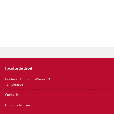
Faculté de droit
Boulevard du Pont-d'Arve 40
1211 Genève 4
Contacts
Où nous trouver ?