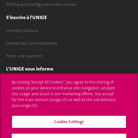
Politique et configuration des cookies
S'inscrire à l'UNIGE
Immatriculations
Démarches administratives
Poser une question
L'UNIGE vous informe
UNIGE Mobile
By clicking “Accept All Cookies”, you agree to the storing of
cookies on your device to enhance site navigation, analyze
site usage, and assist in our marketing efforts. You accept
Médias
for the main domain (unige.ch) as well as the sub domains
(xxx.unige.ch).
Offres d'emploi
Bibliothèque
Cookies Settings
Calendrier académique