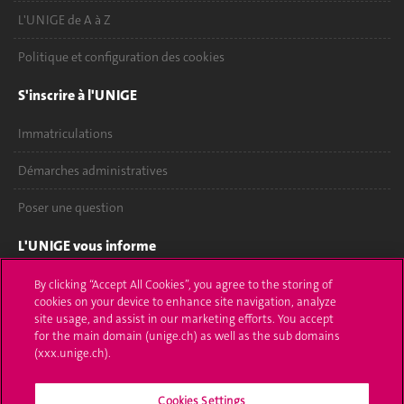
L'UNIGE de A à Z
Politique et configuration des cookies
S'inscrire à l'UNIGE
Immatriculations
Démarches administratives
Poser une question
L'UNIGE vous informe
UNIGE Mobile
By clicking “Accept All Cookies”, you agree to the storing of
cookies on your device to enhance site navigation, analyze
site usage, and assist in our marketing efforts. You accept
Médias
for the main domain (unige.ch) as well as the sub domains
(xxx.unige.ch).
Offres d'emploi
Bibliothèque
Cookies Settings