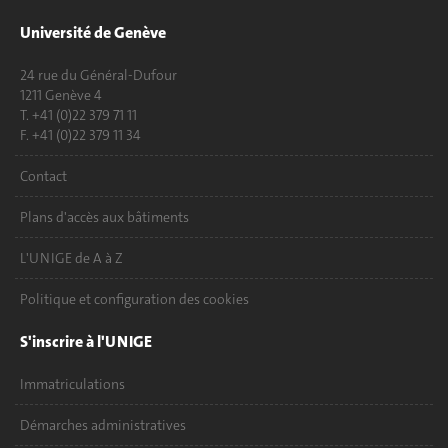
Université de Genève
24 rue du Général-Dufour
1211 Genève 4
T. +41 (0)22 379 71 11
F. +41 (0)22 379 11 34
Contact
Plans d'accès aux bâtiments
L'UNIGE de A à Z
Politique et configuration des cookies
S'inscrire à l'UNIGE
Immatriculations
Démarches administratives