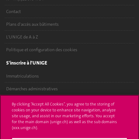
Contact
Plans d'accès aux bâtiments
L'UNIGE de A à Z
Politique et configuration des cookies
S'inscrire à l'UNIGE
Immatriculations
Démarches administratives
Poser une question
By clicking “Accept All Cookies”, you agree to the storing of
cookies on your device to enhance site navigation, analyze
L'UNIGE vous informe
site usage, and assist in our marketing efforts. You accept
for the main domain (unige.ch) as well as the sub domains
UNIGE Mobile
(xxx.unige.ch).