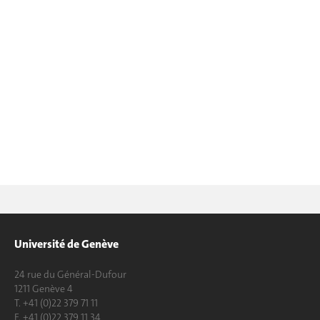
Université de Genève
24 rue du Général-Dufour
1211 Genève 4
T. +41 (0)22 379 71 11
F. +41 (0)22 379 11 34