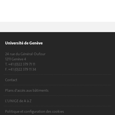
Université de Genève
24 rue du Général-Dufour
1211 Genève 4
T. +41 (0)22 379 71 11
F. +41 (0)22 379 11 34
Contact
Plans d'accès aux bâtiments
L'UNIGE de A à Z
Politique et configuration des cookies