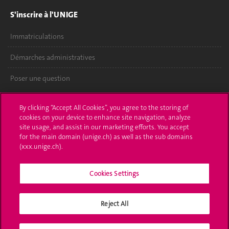
S'inscrire à l'UNIGE
Immatriculations
Démarches administratives
Poser une question
L'UNIGE vous informe
By clicking “Accept All Cookies”, you agree to the storing of
cookies on your device to enhance site navigation, analyze
UNIGE Mobile
site usage, and assist in our marketing efforts. You accept
for the main domain (unige.ch) as well as the sub domains
Médias
(xxx.unige.ch).
Offres d'emploi
Cookies Settings
Bibliothèque
Reject All
Calendrier académique
Médias sociaux UNIGE