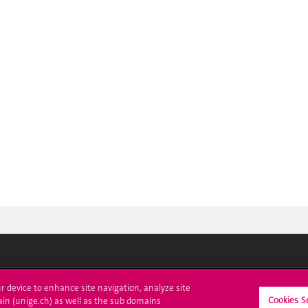
crire à l'UNIGE
L'UNIGE vous informe
ur device to enhance site navigation, analyze site
Cookies S
ain (unige.ch) as well as the sub domains