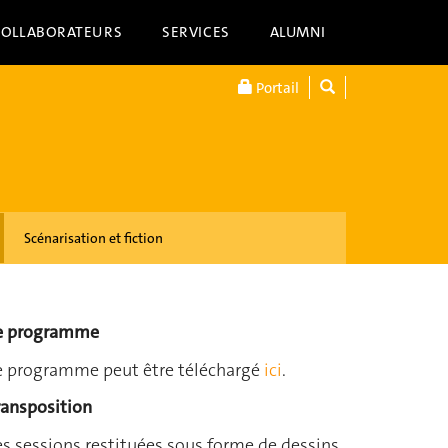
COLLABORATEURS
SERVICES
ALUMNI
Portail
Scénarisation et fiction
e programme
e programme peut être téléchargé
ici
.
ransposition
es sessions restituées sous forme de dessins