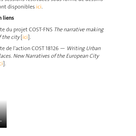
ont disponibles
ici
.
n liens
ite du projet COST-FNS
The narrative making
f the city
[
ici
].
ite de l'action COST 18126 —
Writing Urban
laces. New Narratives of the European City
ci
].