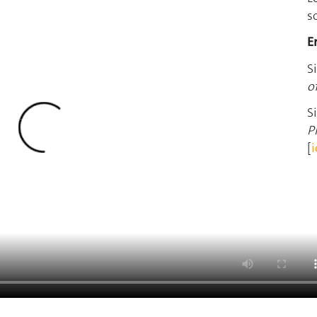
s
E
S
o
S
P
[
i