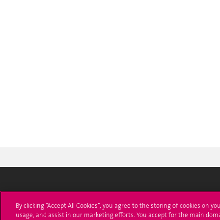
Université de Genève
S'ins
By clicking “Accept All Cookies”, you agree to the storing of cookies on yo
usage, and assist in our marketing efforts. You accept for the main dom