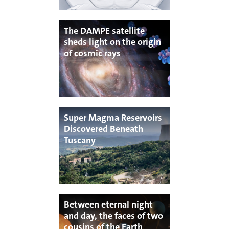
The DAMPE satellite
sheds light on the origin
of cosmic rays
Super Magma Reservoirs
Discovered Beneath
Tuscany
Between eternal night
and day, the faces of two
cousins of the Earth