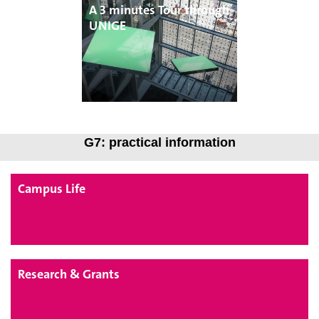
A 3 minutes Tour through
UNIGE
G7: pra
ctical information
Campus Life
Research & Grants