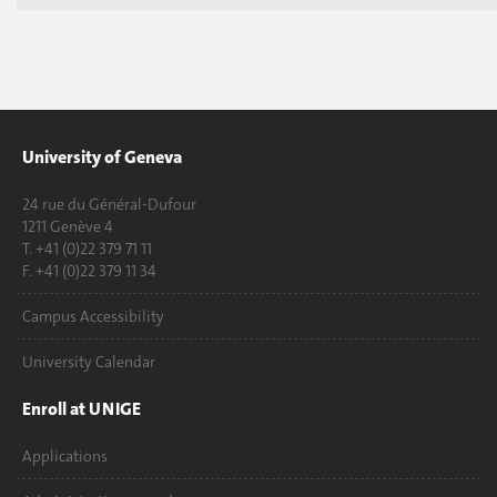
University of Geneva
24 rue du Général-Dufour
1211 Genève 4
T. +41 (0)22 379 71 11
F. +41 (0)22 379 11 34
Campus Accessibility
University Calendar
Enroll at UNIGE
Applications