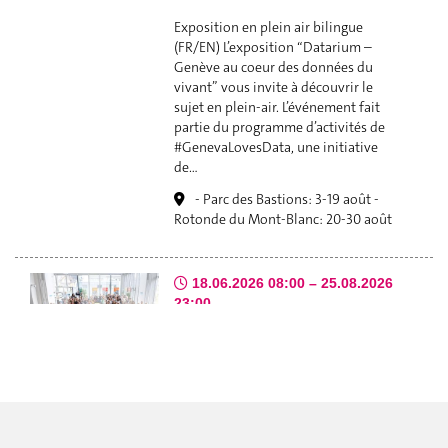
Exposition en plein air bilingue
(FR/EN) L’exposition “Datarium –
Genève au coeur des données du
vivant” vous invite à découvrir le
sujet en plein-air. L’événement fait
partie du programme d’activités de
#GenevaLovesData, une initiative
de…
- Parc des Bastions: 3-19 août -
Rotonde du Mont-Blanc: 20-30 août
18.06.2026 08:00 – 25.08.2026
23:00
20E JOURNÉE DE L'INNOVATION
2026 : APPEL À PROJETS
À l’occasion de la 20e Journée de
l’innovation, qui se tiendra le jeudi 15
octobre 2026 de 15h à 17h30, le Centre
de l’innovation invite l’ensemble des