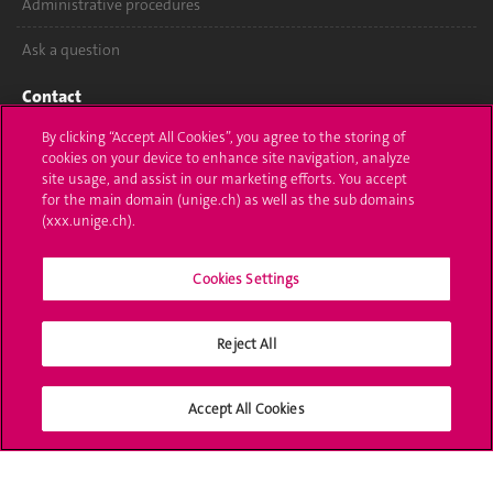
Administrative procedures
Ask a question
Contact
By clicking “Accept All Cookies”, you agree to the storing of
Media
cookies on your device to enhance site navigation, analyze
site usage, and assist in our marketing efforts. You accept
Library
for the main domain (unige.ch) as well as the sub domains
(xxx.unige.ch).
University Structures
Social Media
Cookies Settings
Reject All
Accreditation
Accept All Cookies