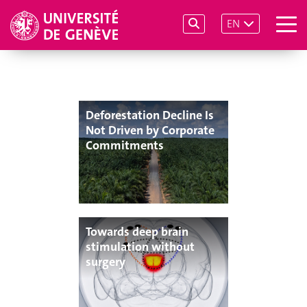
EN
Deforestation Decline Is
Not Driven by Corporate
Commitments
Towards deep brain
stimulation without
surgery