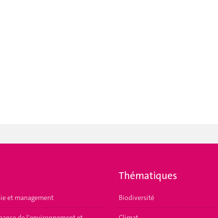
Thématiques
ie et management
Biodiversité
ance de l'environnement et
Climat