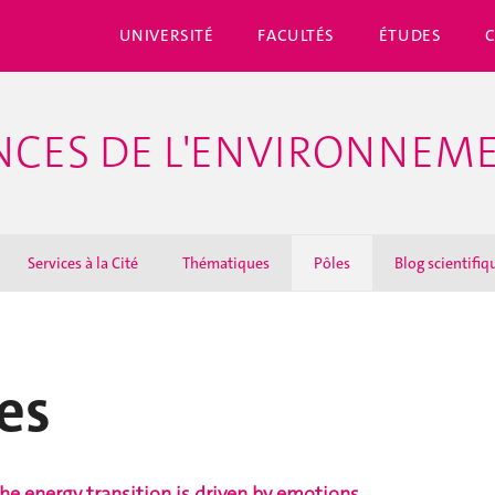
UNIVERSITÉ
FACULTÉS
ÉTUDES
ENCES DE L'ENVIRONNEM
Services à la Cité
Thématiques
Pôles
Blog scientifiq
es
the energy transition is driven by emotions