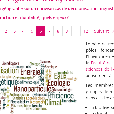
géographe sur un nouveau cas de décolonisation linguis
uction et durabilité, quels enjeux ?
(actuel)
2
3
4
5
6
7
8
9
…
12
Suivant 
Le pôle de re
pôles fonda
l’Environneme
la
Faculté des
sciences de l
activement à l
Les membres 
groupes de re
dans quatre 
la biodivers
le climat