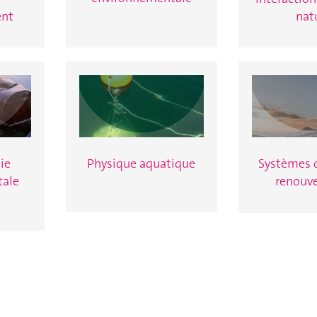
ent
nat
Physique aquatique
ie
Systèmes d
tale
renouve