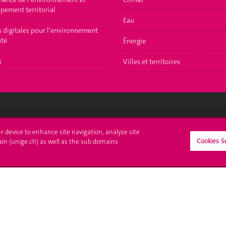
pement territorial
Eau
s digitales pour l'environnement
nté
Énergie
s
Villes et territoires
crire à l'UNIGE
L'UNIGE vous informe
ur device to enhance site navigation, analyze site
Cookies S
ain (unige.ch) as well as the sub domains
culations
UNIGE Mobile
es administratives
Médias
ne question
Offres d'emploi
Bibliothèque