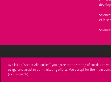
dévelop
Science
et la sa
Science
Université de Genève
S'ins
By clicking “Accept All Cookies”, you agree to the storing of cookies on yo
usage, and assist in our marketing efforts. You accept for the main dom
24 rue du Général-Dufour
Immatri
(xxx.unige.ch).
1211 Genève 4
T. +41 (0)22 379 71 11
Démarch
F. +41 (0)22 379 11 34
Poser u
Contact
Plans d'accès aux bâtiments