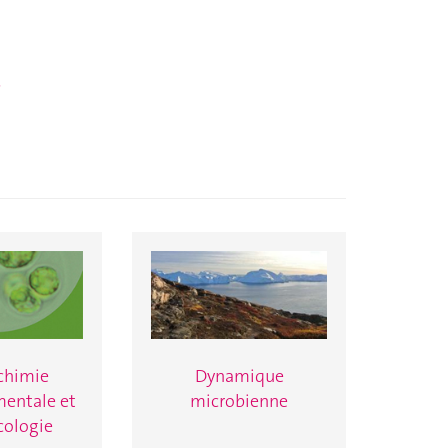
>
chimie
Dynamique
entale et
microbienne
cologie