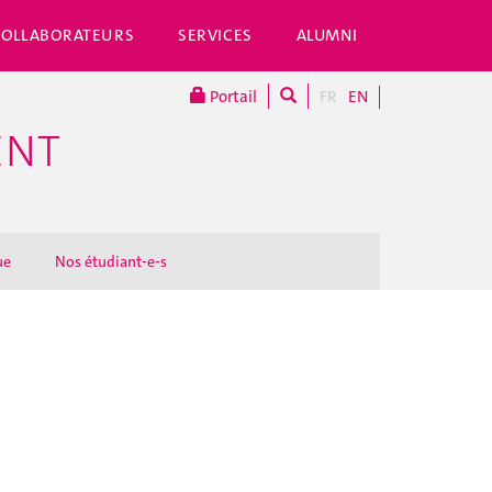
COLLABORATEURS
SERVICES
ALUMNI
Portail
FR
EN
ENT
ue
Nos étudiant-e-s