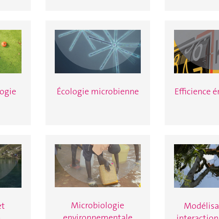
logie
Écologie microbienne
Efficience 
Microbiologie
et
Modélisa
environnementale
e
interactio