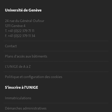
Université de Genève
24 rue du Général-Dufour
1211 Genève 4
T. +41 (0)22 379 71 11
F. +41 (0)22 379 11 34
Contact
Plans d'accès aux bâtiments
L'UNIGE de A à Z
Politique et configuration des cookies
S'inscrire à l'UNIGE
Immatriculations
Démarches administratives