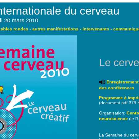
ternationale du cerveau
di 20 mars 2010
tables rondes
-
autres manifestations
-
intervenants
-
communiqué
Le cerve
Enregistrement
des conférences
Programme à impr
(document pdf 379 
Organisation:
Centre
neuroscience
de l
La Semaine du cerve