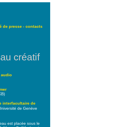
 de presse
-
contacts
au créatif
 audio
imer
KB)
 interfacultaire de
'Université de Genève
au est placée sous le