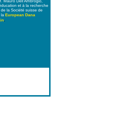
. Mauro Dell’Ambrogio,
'éducation et à la recherche
 de la Société suisse de
 la
European Dana
.
ain