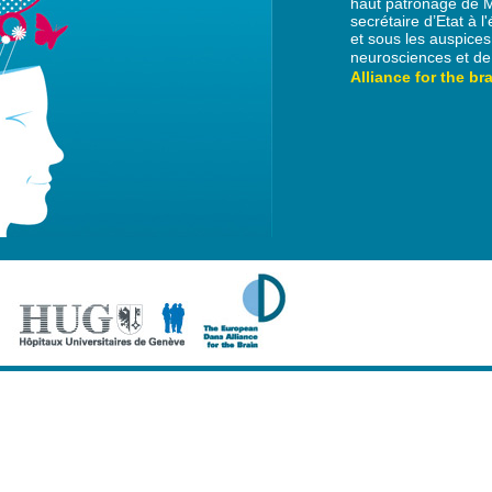
haut patronage de M
secrétaire d’Etat à l
et sous les auspices
neurosciences et de
Alliance for the br