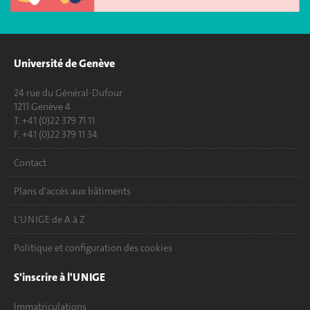
Université de Genève
24 rue du Général-Dufour
1211 Genève 4
T. +41 (0)22 379 71 11
F. +41 (0)22 379 11 34
Contact
Plans d'accès aux bâtiments
L'UNIGE de A à Z
Politique et configuration des cookies
S'inscrire à l'UNIGE
Immatriculations