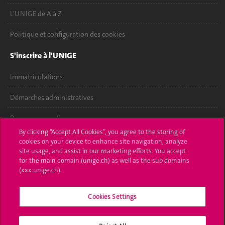
L'UNIGE de A à Z
Politique et configuration des cookies
S'inscrire à l'UNIGE
Immatriculations
Démarches administratives
Poser une question
By clicking “Accept All Cookies”, you agree to the storing of
L'UNIGE vous informe
cookies on your device to enhance site navigation, analyze
site usage, and assist in our marketing efforts. You accept
for the main domain (unige.ch) as well as the sub domains
UNIGE Mobile
(xxx.unige.ch).
Médias
Cookies Settings
Offres d'emploi
Bibliothèque