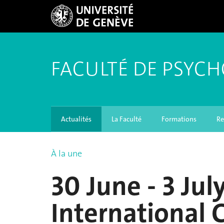
FACULTÉ DE PSYCH
Actualités
La Faculté
Formations
Re
À la une
30 June - 3 Jul
International 