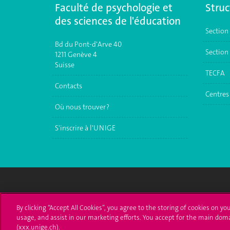
Faculté de psychologie et
Struc
des sciences de l'éducation
Section
Bd du Pont-d'Arve 40
Section 
1211 Genève 4
Suisse
TECFA
Contacts
Centres 
Où nous trouver ?
S'inscrire à l'UNIGE
Université de Genève
S'ins
By clicking “Accept All Cookies”, you agree to the storing of cookies on yo
usage, and assist in our marketing efforts. You accept for the main dom
24 rue du Général-Dufour
Immatri
(xxx.unige.ch).