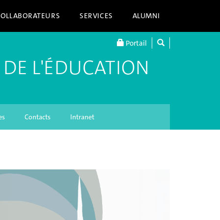
COLLABORATEURS
SERVICES
ALUMNI
Portail
 DE L'ÉDUCATION
es
Contacts
Intranet