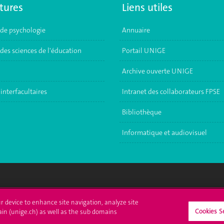
tures
Liens utiles
 de psychologie
Annuaire
des sciences de l'éducation
Portail UNIGE
Archive ouverte UNIGE
interfacultaires
Intranet des collaborateurs FPSE
Bibliothèque
Informatique et audiovisuel
crire à l'UNIGE
L'UNIGE vous informe
ur device to enhance site navigation, analyze site
Cookies S
ain (unige.ch) as well as the sub domains
culations
UNIGE Mobile