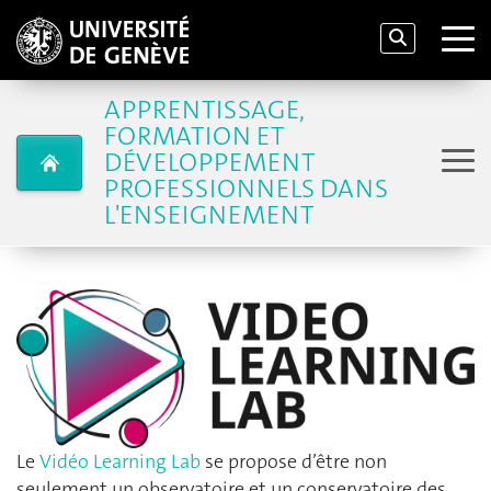
APPRENTISSAGE,
FORMATION ET
DÉVELOPPEMENT
PROFESSIONNELS DANS
L'ENSEIGNEMENT
Le
Vidéo Learning
Lab
se propose d’être non
seulement un observatoire et un conservatoire des