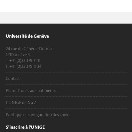
Université de Genève
24 rue du Général-Dufour
1211 Genève 4
T. +41 (0)22 379 71 11
F. +41 (0)22 379 11 34
Contact
Plans d'accès aux bâtiments
L'UNIGE de A à Z
Politique et configuration des cookies
S'inscrire à l'UNIGE