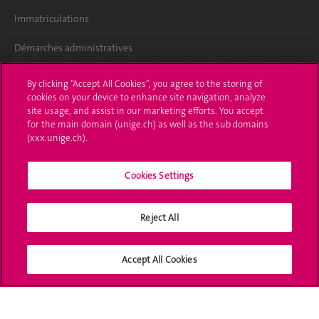
Immatriculations
Démarches administratives
Poser une question
By clicking “Accept All Cookies”, you agree to the storing of
cookies on your device to enhance site navigation, analyze
L'UNIGE vous informe
site usage, and assist in our marketing efforts. You accept
for the main domain (unige.ch) as well as the sub domains
UNIGE Mobile
(xxx.unige.ch).
Médias
Cookies Settings
Offres d'emploi
Reject All
Bibliothèque
Calendrier académique
Accept All Cookies
Médias sociaux UNIGE