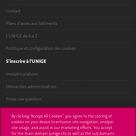
Contact
Plans d'accès aux bâtiments
L'UNIGE de A à Z
Politique et configuration des cookies
S'inscrire à l'UNIGE
Immatriculations
Démarches administratives
Poser une question
L'UNIGE vous informe
By clicking “Accept All Cookies”, you agree to the storing of
cookies on your device to enhance site navigation, analyze
UNIGE Mobile
site usage, and assist in our marketing efforts. You accept
for the main domain (unige.ch) as well as the sub domains