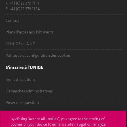
T. +41 (0)22 379 71 11
F. +41 (0)22 379 11 34
Contact
Plans d'accès aux bâtiments
L'UNIGE de A à Z
Politique et configuration des cookies
S'inscrire à l'UNIGE
Immatriculations
Démarches administratives
Poser une question
L'UNIGE vous informe
By clicking “Accept All Cookies”, you agree to the storing of
cookies on your device to enhance site navigation, analyze
UNIGE Mobile