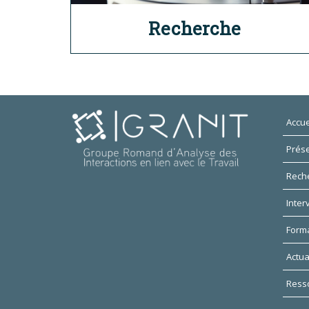
Recherche
Accue
Prése
Rech
Inter
Form
Actua
Ress