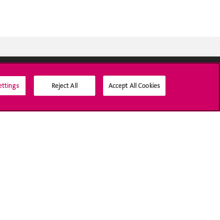
ettings
Reject All
Accept All Cookies
Médias sociaux UNIGE
Accréditation