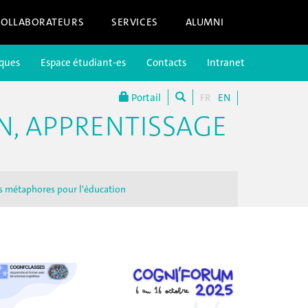
COLLABORATEURS
SERVICES
ALUMNI
iques
Espace étudiant-es
Contacts
Intranet
Portail
FR
EN
N, APPRENTISSAGE
s métaphores pour l'éducation