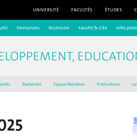
UNIVERSITÉ
FACULTÉS
ÉTUDES
ulté
Formations
Recherche
Faculté & Cité
Infos prat
ELOPPEMENT, EDUCATIO
ments
Recherche
Espace Membres
Publications
Le
025