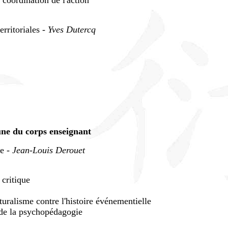
 coordination de l'action
erritoriales -
Yves Dutercq
une du corps enseignant
ue -
Jean-Louis Derouet
 critique
cturalisme contre l'histoire événementielle
e de la psychopédagogie