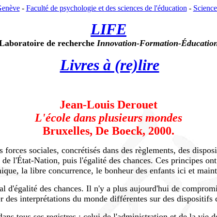
Genève
-
Faculté de psychologie et des sciences de l'éducation
-
Science
LIFE
Laboratoire de recherche
Innovation-Formation-Éducatio
Livres à (re)lire
Jean-Louis Derouet
L'école dans plusieurs mondes
Bruxelles, De Boeck, 2000.
s forces sociales, concrétisés dans des règlements, des disposi
de l'État-Nation, puis l'égalité des chances. Ces principes ont 
ue, la libre concurrence, le bonheur des enfants ici et maint
déal d'égalité des chances. Il n'y a plus aujourd'hui de comprom
er des interprétations du monde différentes sur des dispositif
dans tous ses registres : celui de l'administration et de la vie 