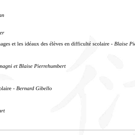
an
er
ges et les idéaux des élèves en difficulté scolaire -
Blaise P
agni et Blaise Pierrehumbert
olaire -
Bernard Gibello
art