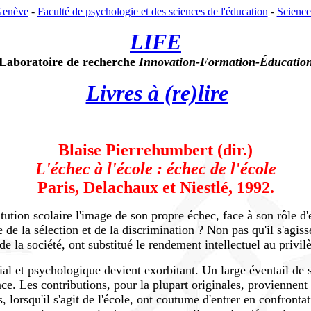
Genève
-
Faculté de psychologie et des sciences de l'éducation
-
Science
LIFE
Laboratoire de recherche
Innovation-Formation-Éducatio
Livres à (re)lire
Blaise Pierrehumbert (dir.)
L'échec à l'école : échec de l'école
Paris, Delachaux et Niestlé, 1992.
itution scolaire l'image de son propre échec, face à son rôle d'
ice de la sélection et de la discrimination ? Non pas qu'il s'ag
e la société, ont substitué le rendement intellectuel au privil
ocial et psychologique devient exorbitant. Un large éventail de
nce. Les contributions, pour la plupart originales, proviennent
, lorsqu'il s'agit de l'école, ont coutume d'entrer en confront