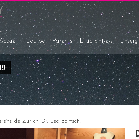
Accueil
Equipe
Parents
Étudiant-e-s
Enseig
19
rsité de Zürich: Dr. Lea Bartsch.