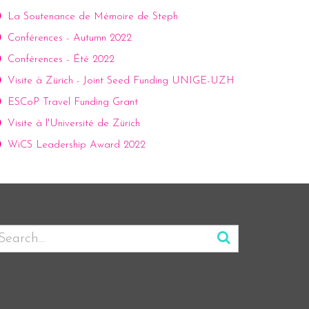
La Soutenance de Mémoire de Steph
Conférences - Autumn 2022
Conférences - Été 2022
Visite à Zürich - Joint Seed Funding UNIGE-UZH
ESCoP Travel Funding Grant
Visite à l'Université de Zürich
WiCS Leadership Award 2022