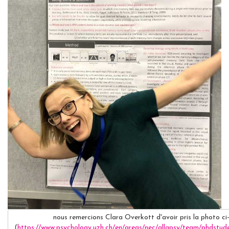
nous remercions Clara Overkott d'avoir pris la photo ci
(
https://www.psychology.uzh.ch/en/areas/nec/allgpsy/team/phdstud