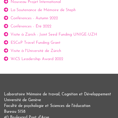
Nouveau Projet International
La Soutenance de Mémoire de Steph
Conférences - Autumn 2022
Conférences - Été 2022
Visite à Zürich - Joint Seed Funding UNIGE-UZH
ESCoP Travel Funding Grant
Visite à l'Université de Zürich
WiCS Leadership Award 2022
Laboratoire Mémoire de travail, Cognition et Développement
Université de Genève
Faculté de psychologie et Sciences de l'éducation
Bureau 5158
40 Boulevard Pont d'Arve