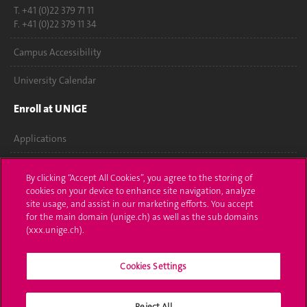
T. +41 (0)22 379 71 11
F. +41 (0)22 379 11 34
Campus Accessibility
University Calendar
Enroll at UNIGE
Applications
Administrative procedures
By clicking “Accept All Cookies”, you agree to the storing of
cookies on your device to enhance site navigation, analyze
Ask a question
site usage, and assist in our marketing efforts. You accept
for the main domain (unige.ch) as well as the sub domains
Contact
(xxx.unige.ch).
Media
Cookies Settings
Library
Reject All