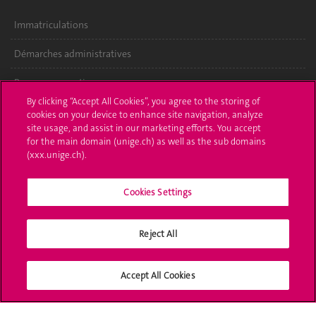
Immatriculations
Démarches administratives
Poser une question
By clicking “Accept All Cookies”, you agree to the storing of
L'UNIGE vous informe
cookies on your device to enhance site navigation, analyze
site usage, and assist in our marketing efforts. You accept
for the main domain (unige.ch) as well as the sub domains
UNIGE Mobile
(xxx.unige.ch).
Médias
Cookies Settings
Offres d'emploi
Bibliothèque
Reject All
Calendrier académique
Accept All Cookies
Médias sociaux UNIGE