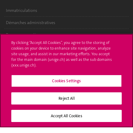
Immatriculations
Démarches administratives
Poser une question
By clicking “Accept All Cookies”, you agree to the storing of
L'UNIGE vous informe
cookies on your device to enhance site navigation, analyze
site usage, and assist in our marketing efforts. You accept
for the main domain (unige.ch) as well as the sub domains
UNIGE Mobile
(xxx.unige.ch).
Médias
Cookies Settings
Offres d'emploi
Bibliothèque
Reject All
Calendrier académique
Accept All Cookies
Médias sociaux UNIGE