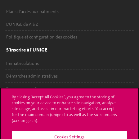
Plans d'accès aux bâtiments
L'UNIGE de A à Z
Politique et configuration des cookies
S'inscrire à l'UNIGE
Immatriculations
Démarches administratives
Poser une question
By clicking “Accept All Cookies”, you agree to the storing of
L'UNIGE vous informe
cookies on your device to enhance site navigation, analyze
site usage, and assist in our marketing efforts. You accept
for the main domain (unige.ch) as well as the sub domains
UNIGE Mobile
(xxx.unige.ch).
Médias
Cookies Settings