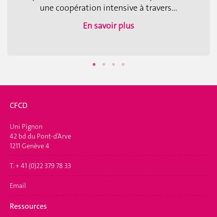
une coopération intensive à travers...
En savoir plus
CFCD
Uni Pignon
42 bd du Pont-d’Arve
1211 Genève 4
T. + 41 (0)22 379 78 33
Email
Ressources