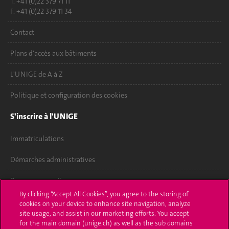
T. +41 (0)22 379 71 11
F. +41 (0)22 379 11 34
Contact
Plans d'accès aux bâtiments
L'UNIGE de A à Z
Politique et configuration des cookies
S'inscrire à l'UNIGE
Immatriculations
Démarches administratives
Poser une question
By clicking “Accept All Cookies”, you agree to the storing of
L'UNIGE vous informe
cookies on your device to enhance site navigation, analyze
site usage, and assist in our marketing efforts. You accept
for the main domain (unige.ch) as well as the sub domains
UNIGE Mobile