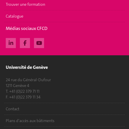
Trouver une formation
Catalogue
Médias sociaux CFCD
Université de Genève
24 rue du Général-Dufour
1211 Genève 4
T. +41 (0)22 379 71 11
F. +41 (0)22 379 11 34
Contact
Plans d'accès aux bâtiments