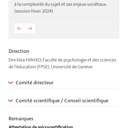
à la complexité du sujet et ses enjeux sociétaux.
i
e
(session hiver 2024)
p
←
→
Direction
Dre Klea FANIKO, Faculté de psychologie et des sciences
de l’éducation (FPSE), Université de Genève
Comité directeur
Comité scientifique / Conseil scientifique
Remarques
Attestation de microcertification