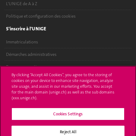
L'UNIGE de A à Z
Politique et configuration des cookies
S'inscrire à l'UNIGE
Immatriculations
Démarches administratives
Poser une question
By clicking “Accept All Cookies”, you agree to the storing of
L'UNIGE vous informe
cookies on your device to enhance site navigation, analyze
site usage, and assist in our marketing efforts. You accept
for the main domain (unige.ch) as well as the sub domains
UNIGE Mobile
(xxx.unige.ch).
Médias
Cookies Settings
Offres d'emploi
Bibliothèque
Reject All