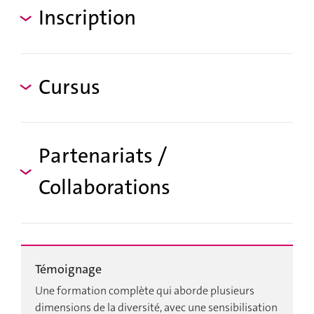
Inscription
Cursus
Partenariats /
Collaborations
Témoignage
T
ès
Une formation complète qui aborde plusieurs
L
dimensions de la diversité, avec une sensibilisation
p