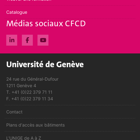
Catalogue
Médias sociaux CFCD
Université de Genève
24 rue du Général-Dufour
1211 Genève 4
T. +41 (0)22 379 71 11
F. +41 (0)22 379 11 34
Contact
Plans d'accès aux bâtiments
L'UNIGE de A à Z