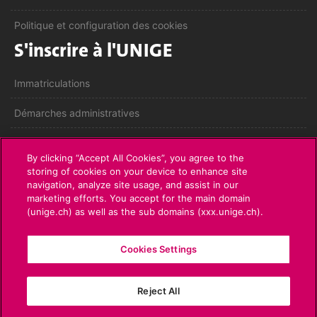
Politique et configuration des cookies
S'inscrire à l'UNIGE
Immatriculations
Démarches administratives
Poser une question
By clicking “Accept All Cookies”, you agree to the
L'UNIGE vous informe
storing of cookies on your device to enhance site
navigation, analyze site usage, and assist in our
marketing efforts. You accept for the main domain
UNIGE Mobile
(unige.ch) as well as the sub domains (xxx.unige.ch).
Médias
Cookies Settings
Offres d'emploi
Bibliothèque
Reject All