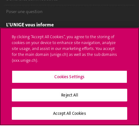
Poser une question
L'UNIGE vous informe
By clicking “Accept All Cookies”, you agree to the storing of
UNIGE Mobile
cookies on your device to enhance site navigation, analyze
site usage, and assist in our marketing efforts. You accept
Médias
for the main domain (unige.ch) as well as the sub domains
(xxx.unige.ch).
Offres d'emploi
Bibliothèque
Cookies Settings
Calendrier académique
Reject All
Médias sociaux UNIGE
Accept All Cookies
Accréditation