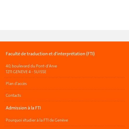
Faculté de traduction et d'interprétation (FTI)
40, boulevard du Pont-d'Arve
1211 GENEVE 4 - SUISSE
Plan d'accès
Contacts
Admission à la FTI
Pourquoi étudier à la FTI de Genève