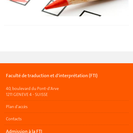
Faculté de traduction et d'interprétation (FTI)
40, boulevard du Pont-d'Arve
1211 GENEVE 4 - SUISSE
Plan d'accès
Contacts
Admission à la FTI