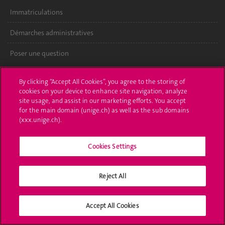
Immatriculations
Démarches administratives
Poser une question
L'UNIGE vous informe
By clicking “Accept All Cookies”, you agree to the storing of
cookies on your device to enhance site navigation, analyze
UNIGE Mobile
site usage, and assist in our marketing efforts. You accept
for the main domain (unige.ch) as well as the sub domains
Médias
(xxx.unige.ch).
Offres d'emploi
Cookies Settings
Bibliothèque
Reject All
Calendrier académique
Médias sociaux UNIGE
Accept All Cookies