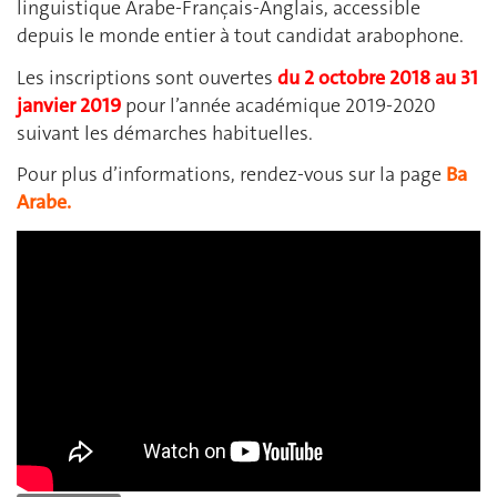
linguistique Arabe-Français-Anglais, accessible
depuis le monde entier à tout candidat arabophone.
Les inscriptions sont ouvertes
du 2 octobre 2018 au 31
janvier 2019
pour l’année académique 2019-2020
suivant les démarches habituelles.
Pour plus d’informations, rendez-vous sur la page
Ba
Arabe.