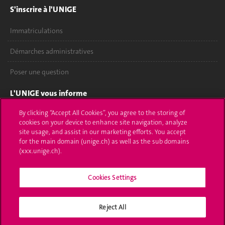
S'inscrire à l'UNIGE
Immatriculations
Démarches administratives
Poser une question
L'UNIGE vous informe
By clicking “Accept All Cookies”, you agree to the storing of
UNIGE Mobile
cookies on your device to enhance site navigation, analyze
site usage, and assist in our marketing efforts. You accept
Médias
for the main domain (unige.ch) as well as the sub domains
(xxx.unige.ch).
Offres d'emploi
Bibliothèque
Cookies Settings
Calendrier académique
Reject All
Médias sociaux UNIGE