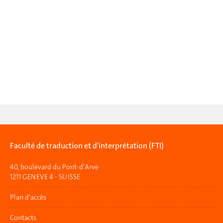
Faculté de traduction et d'interprétation (FTI)
40, boulevard du Pont-d'Arve
1211 GENEVE 4 - SUISSE
Plan d'accès
Contacts