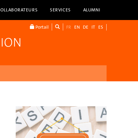
COLLABORATEURS
SERVICES
ALUMNI
Portail
FR
EN
DE
IT
ES
TION