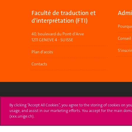
Faculté de traduction et
Admis
d'interprétation (FTI)
Pourquo
40, boulevard du Pont-d'Arve
Conseil
1211 GENEVE 4 - SUISSE
S'inscri
Plan d'accès
Contacts
Université de Genève
S'ins
By clicking “Accept All Cookies”, you agree to the storing of cookies on yo
usage, and assist in our marketing efforts. You accept for the main dom
24 rue du Général-Dufour
Immatri
(xxx.unige.ch).
1211 Genève 4
T. +41 (0)22 379 71 11
Démarch