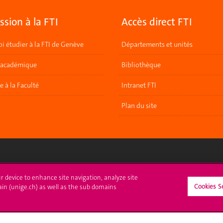
sion à la FTI
Accès direct FTI
i étudier à la FTI de Genève
Départements et unités
 académique
Bibliothèque
re à la Faculté
Intranet FTI
Plan du site
crire à l'UNIGE
L'UNIGE vous informe
ur device to enhance site navigation, analyze site
Cookies S
ain (unige.ch) as well as the sub domains
culations
UNIGE Mobile
es administratives
Médias