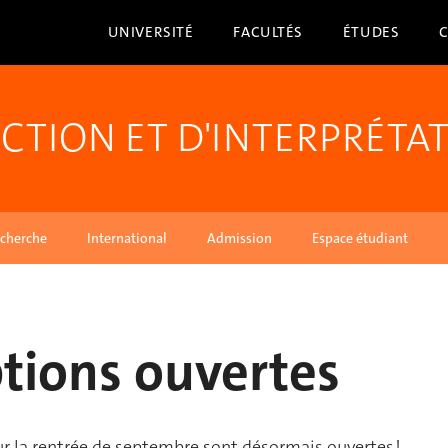
UNIVERSITÉ
FACULTÉS
ÉTUDES
CTION ET D'INTERPRÉTA
cherche
International
Admission
Espace étudiant
ptions ouvertes
ur la rentrée de septembre sont désormais ouvertes !