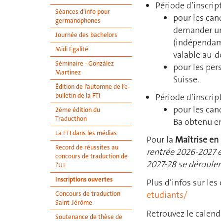
Période d’inscrip
Séances d'info pour
pour les can
germanophones
demander un 
Journée des bachelors
(indépendam
Midi Égalité
valable au-de
Séminaire - González
pour les per
Martínez
Suisse.
Édition de l’automne de l’e-
Période d’inscrip
bulletin de la FTI
pour les can
2ème édition du
Traducthon
Ba obtenu en
La FTI dans les médias
Pour la
M
aîtrise en
Record de réussites au
rentrée 2026-2027 e
concours de traduction de
2027-28 se déroule
l’UE
Inscriptions ouvertes
Plus d’infos sur les
etudiants/
Concours de traduction
Saint-Jérôme
Retrouvez le calend
Soutenance de thèse de