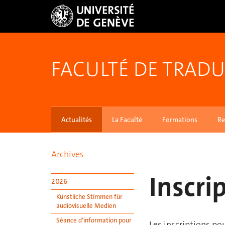
FACULTÉ DE TRADU
Actualités
La Faculté
Formations
Re
Archives
Inscri
2026
Künstliche Stimmen für
audiovisuelle Medien
Séance d’information pour
Les inscriptions po