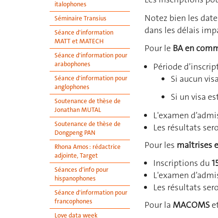
italophones
Notez bien les date
Séminaire Transius
dans les délais impa
Séance d'information
MATT et MATECH
Pour le
BA en comm
Séance d'information pour
arabophones
Période d’inscrip
Si aucun visa
Séance d'information pour
anglophones
Si un visa es
Soutenance de thèse de
Jonathan MUTAL
L'examen d’admis
Soutenance de thèse de
Les résultats ser
Dongpeng PAN
Pour les
maîtrises 
Rhona Amos : rédactrice
adjointe, Target
Inscriptions du
1
Séances d’info pour
L'examen d’admis
hispanophones
Les résultats ser
Séance d'information pour
francophones
Pour la
MACOMS
et
Love data week