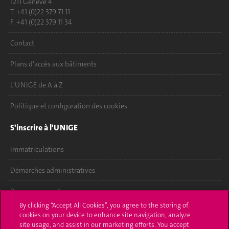
1211 Genève 4
T. +41 (0)22 379 71 11
F. +41 (0)22 379 11 34
Contact
Plans d'accès aux bâtiments
L'UNIGE de A à Z
Politique et configuration des cookies
S'inscrire à l'UNIGE
Immatriculations
Démarches administratives
Poser une question
By clicking “Accept All Cookies”, you agree to the storing of
L'UNIGE vous informe
cookies on your device to enhance site navigation, analyze
site usage, and assist in our marketing efforts. You accept