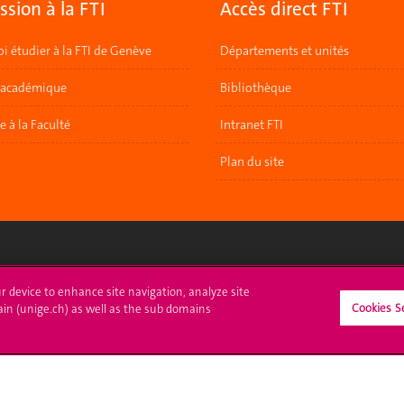
sion à la FTI
Accès direct FTI
i étudier à la FTI de Genève
Départements et unités
 académique
Bibliothèque
re à la Faculté
Intranet FTI
Plan du site
crire à l'UNIGE
L'UNIGE vous informe
ur device to enhance site navigation, analyze site
Cookies S
ain (unige.ch) as well as the sub domains
culations
UNIGE Mobile
es administratives
Médias
ne question
Offres d'emploi