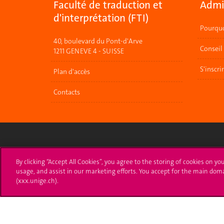
Faculté de traduction et
Admis
d'interprétation (FTI)
Pourquo
40, boulevard du Pont-d'Arve
Conseil
1211 GENEVE 4 - SUISSE
S'inscri
Plan d'accès
Contacts
Université de Genève
S'ins
By clicking “Accept All Cookies”, you agree to the storing of cookies on yo
usage, and assist in our marketing efforts. You accept for the main dom
24 rue du Général-Dufour
Immatri
(xxx.unige.ch).
1211 Genève 4
T. +41 (0)22 379 71 11
Démarch
F. +41 (0)22 379 11 34
Poser u