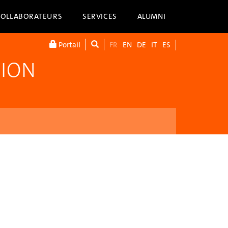
COLLABORATEURS
SERVICES
ALUMNI
Portail
FR
EN
DE
IT
ES
TION