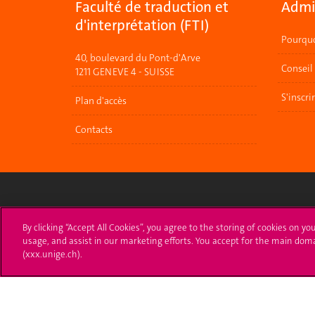
Faculté de traduction et
Admis
d'interprétation (FTI)
Pourquo
40, boulevard du Pont-d'Arve
Conseil
1211 GENEVE 4 - SUISSE
S'inscri
Plan d'accès
Contacts
Université de Genève
S'ins
By clicking “Accept All Cookies”, you agree to the storing of cookies on yo
usage, and assist in our marketing efforts. You accept for the main dom
24 rue du Général-Dufour
Immatri
(xxx.unige.ch).
1211 Genève 4
T. +41 (0)22 379 71 11
Démarch
F. +41 (0)22 379 11 34
Poser u