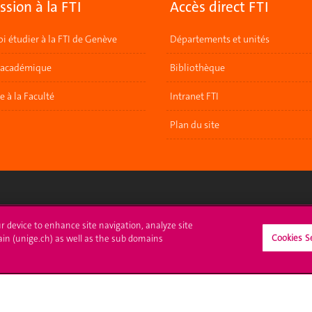
sion à la FTI
Accès direct FTI
i étudier à la FTI de Genève
Départements et unités
 académique
Bibliothèque
re à la Faculté
Intranet FTI
Plan du site
crire à l'UNIGE
L'UNIGE vous informe
ur device to enhance site navigation, analyze site
Cookies S
ain (unige.ch) as well as the sub domains
culations
UNIGE Mobile
es administratives
Médias
ne question
Offres d'emploi