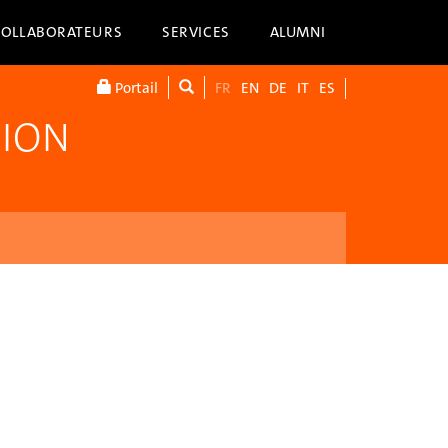
COLLABORATEURS
SERVICES
ALUMNI
Portail
FR
EN
DE
IT
ES
TION