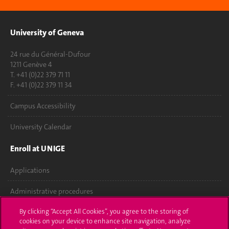
University of Geneva
24 rue du Général-Dufour
1211 Genève 4
T. +41 (0)22 379 71 11
F. +41 (0)22 379 11 34
Campus Accessibility
University Calendar
Enroll at UNIGE
Applications
Administrative procedures
By clicking “Accept All Cookies”, you agree to the storing of
Ask a question
cookies on your device to enhance site navigation, analyze