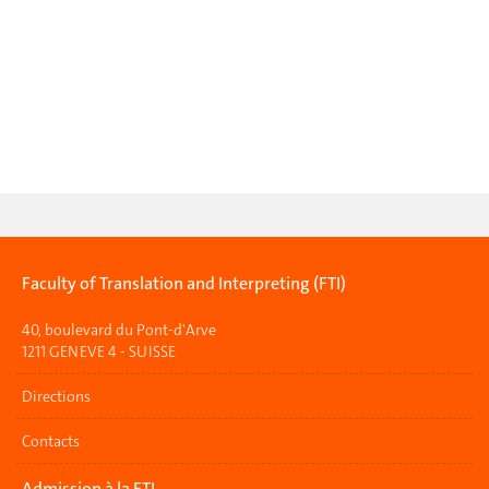
Faculty of Translation and Interpreting (FTI)
40, boulevard du Pont-d'Arve
1211 GENEVE 4 - SUISSE
Directions
Contacts
Admission à la FTI