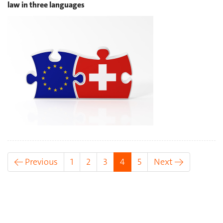
law in three languages
(current)
← Previous
1
2
3
4
5
Next →