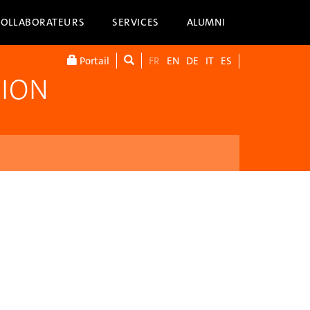
COLLABORATEURS
SERVICES
ALUMNI
Portail
FR
EN
DE
IT
ES
TION