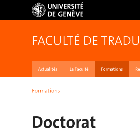
FACULTÉ DE TRADU
Actualités
La Faculté
Formations
Re
Formations
Doctorat