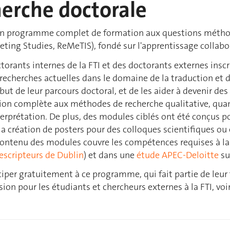
herche doctorale
e un programme complet de formation aux questions méthod
ting Studies, ReMeTIS), fondé sur l'apprentissage collaborat
octorants internes de la FTI et des doctorants externes in
herches actuelles dans le domaine de la traduction et de l
but de leur parcours doctoral, et de les aider à devenir 
on complète aux méthodes de recherche qualitative, quanti
erprétation. De plus, des modules ciblés ont été conçus po
a création de posters pour des colloques scientifiques ou 
contenu des modules couvre les compétences requises à la f
escripteurs de Dublin
) et dans une
étude APEC-Deloitte
su
iciper gratuitement à ce programme, qui fait partie de leur
on pour les étudiants et chercheurs externes à la FTI, voi