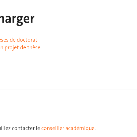
harger
èses de doctorat
n projet de thèse
llez contacter le
conseiller académique
.